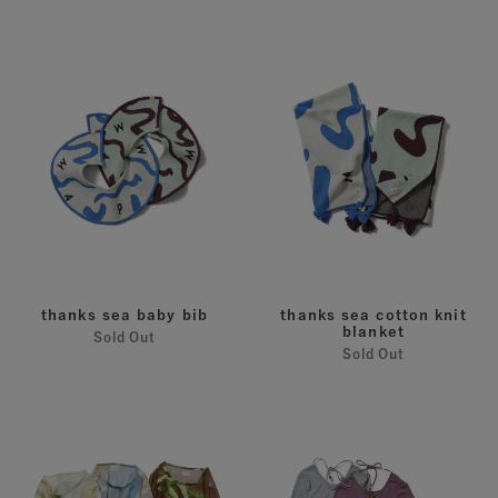
ス
thanks
thanks
sea
sea
baby
cotton
bib
knit
blanket
thanks sea baby bib
thanks sea cotton knit
blanket
Sold Out
Sold Out
「た
日々
し
の
か
レ
に
イ