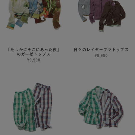
そ
ヤ
こ
ー
に
ブ
あ
ラ
っ
ト
た
ッ
夜」
プ
「たしかにそこにあった夜」
日々のレイヤーブラトップス
のガーゼトップス
の
ス
¥9,990
¥9,990
ガ
ー
貼
貼
ゼ
り
り
ト
合
合
ッ
わ
わ
プ
せ
せ
ス
た
た
日
日
記
記
の
の