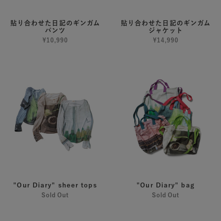
ギ
ギ
ン
ン
貼り合わせた日記のギンガム
貼り合わせた日記のギンガム
パンツ
ジャケット
ガ
ガ
¥10,990
¥14,990
ム
ム
パ
ジ
"Our
"Our
ン
ャ
Diary"
Diary"
ツ
ケ
sheer
bag
ッ
tops
ト
"Our Diary" sheer tops
"Our Diary" bag
Sold Out
Sold Out