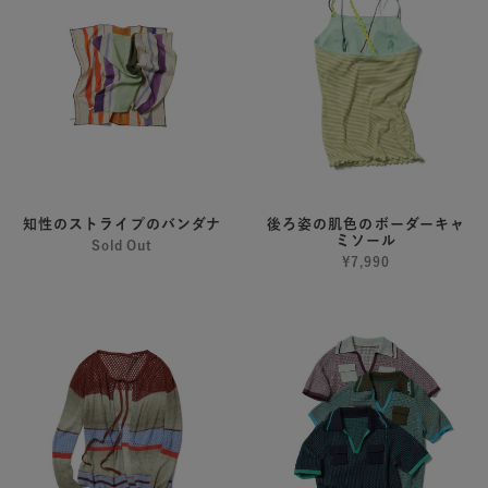
の
姿
ス
の
ト
肌
ラ
色
イ
の
プ
ボ
の
ー
バ
ダ
ン
ー
知性のストライプのバンダナ
後ろ姿の肌色のボーダーキャ
ミソール
ダ
キ
Sold Out
¥7,990
ナ
ャ
ミ
汽
線
ソ
水
と
ー
域
文
ル
の
字
サ
の
マ
メ
ー
ッ