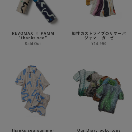
イ
プ
の
サ
マ
REVOMAX × PAMM
知性のストライプのサマーパ
"thanks sea"
ジャマ - ガーゼ
ー
Sold Out
¥14,990
パ
ジ
thanks
Our
ャ
sea
Diary
マ
summer
poko
-
pajamas
tops
ガ
-
ー
gauze
ゼ
thanks sea summer
Our Diary poko tops