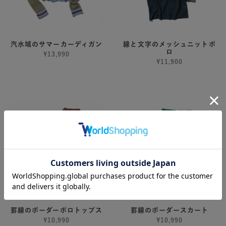
カ
シ
ー
ュ
デ
ニ
ィ
ッ
汽水域のサマーカーディガン
線と文字のメッシュニットポ
ロ
ガ
ト
¥13,990
¥11,900
ン
ポ
ロ
罫
罫
線
線
の
の
ボ
ボ
ー
ー
ダ
ダ
ー
ー
ポ
ス
ロ
カ
ト
ー
ッ
ト
罫線のボーダーポロトップス
罫線のボーダースカート
プ
¥10,990
¥10,990