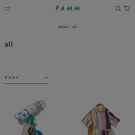
Search
0
Menu
our
it
site
Home
/
all
all
Sort
REVOMAX
知
×
性
PAMM
の
"thanks
ス
sea"
ト
ラ