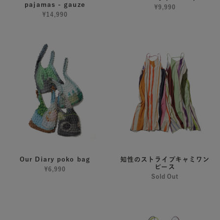
pajamas - gauze
¥9,990
¥14,990
Our
知
Diary
性
poko
の
bag
ス
ト
ラ
イ
プ
キ
ャ
ミ
Our Diary poko bag
知性のストライプキャミワン
ピース
ワ
¥6,990
Sold Out
ン
ピ
知
後
ー
性
ろ
ス